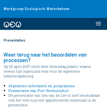
Werkgroep Ecologisch Waterbeheer
Togg
navi
Presentaties
Weer terug naar het beoordelen van
processen?
Op 20 april 2017 vond deze themadag plaats, waarin
tevens tijd ingeruimd was voor de algemene
ledenvergadering.
Algemene informatie en programma
Presentatie van Piet Verdonschot
De presentatie van Gea van de Lee is niet beschikbaar
ivm het vele nog niet gepubliceerde materiaal in de
presentatie